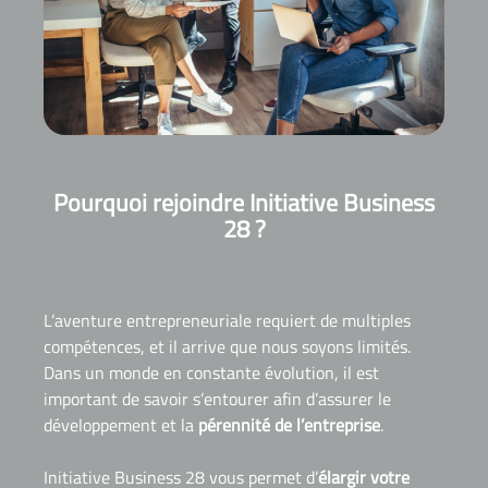
Pourquoi rejoindre Initiative Business
28 ?
L’aventure entrepreneuriale requiert de multiples
compétences, et il arrive que nous soyons limités.
Dans un monde en constante évolution, il est
important de savoir s’entourer afin d’assurer le
développement et la
pérennité de l’entreprise
.
Initiative Business 28 vous permet d’
élargir votre