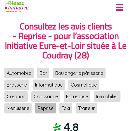
Toggl
navig
Consultez les avis clients
- Reprise - pour l’association
Initiative Eure-et-Loir située à Le
Coudray (28)
Automobile
Bar
Boulangerie pâtisserie
Brasserie
Informatique
Cosmétique
Création
Croissance
Entreprise
Immobilier
Menuiserie
Reprise
Taxi
Traiteur
4,8